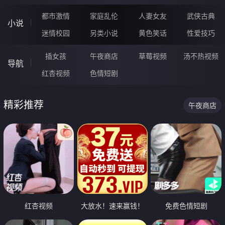
都市激情
家庭乱伦
人妻女友
武侠古典
小说
迷情校园
另类小说
黄色笑话
性爱技巧
插女孩
午夜商店
草莓视频
汤不热视频
导航
红杏视频
色情短剧
精彩推荐
午夜商店
红杏视频
大放水！速来赢钱！
免费色情短剧