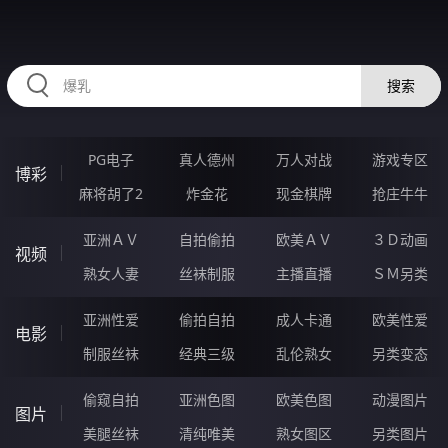
556LAO.COM
搜索
PG电子
真人德州
万人对战
游戏专区
博彩
麻将胡了2
炸金花
现金棋牌
抢庄牛牛
亚洲ＡＶ
自拍偷拍
欧美ＡＶ
３Ｄ动画
视频
熟女人妻
丝袜制服
主播直播
ＳＭ另类
亚洲性爱
偷拍自拍
成人卡通
欧美性爱
电影
制服丝袜
经典三级
乱伦熟女
另类变态
偷窥自拍
亚洲色图
欧美色图
动漫图片
图片
美腿丝袜
清纯唯美
熟女图区
另类图片